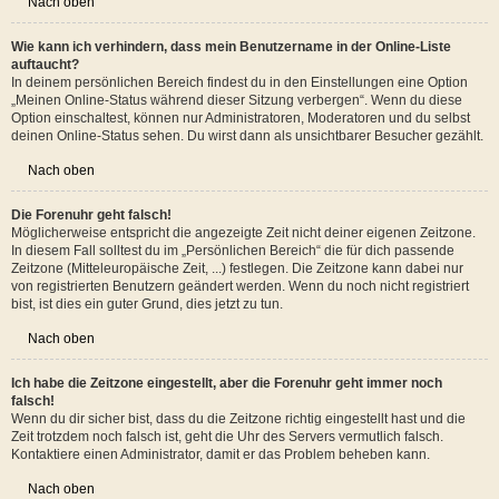
Wenn du dich registriert hast, werden alle deine Einstellungen in der
Datenbank des Boards gespeichert. Um diese zu ändern, gehe in den
„Persönlichen Bereich“; der Link dazu wird meist oben auf der Seite angezeigt,
wenn du auf deinen Benutzernamen klickst. Dort kannst du alle deine
Einstellungen ändern.
Nach oben
Wie kann ich verhindern, dass mein Benutzername in der Online-Liste
auftaucht?
In deinem persönlichen Bereich findest du in den Einstellungen eine Option
„Meinen Online-Status während dieser Sitzung verbergen“. Wenn du diese
Option einschaltest, können nur Administratoren, Moderatoren und du selbst
deinen Online-Status sehen. Du wirst dann als unsichtbarer Besucher gezählt.
Nach oben
Die Forenuhr geht falsch!
Möglicherweise entspricht die angezeigte Zeit nicht deiner eigenen Zeitzone.
In diesem Fall solltest du im „Persönlichen Bereich“ die für dich passende
Zeitzone (Mitteleuropäische Zeit, ...) festlegen. Die Zeitzone kann dabei nur
von registrierten Benutzern geändert werden. Wenn du noch nicht registriert
bist, ist dies ein guter Grund, dies jetzt zu tun.
Nach oben
Ich habe die Zeitzone eingestellt, aber die Forenuhr geht immer noch