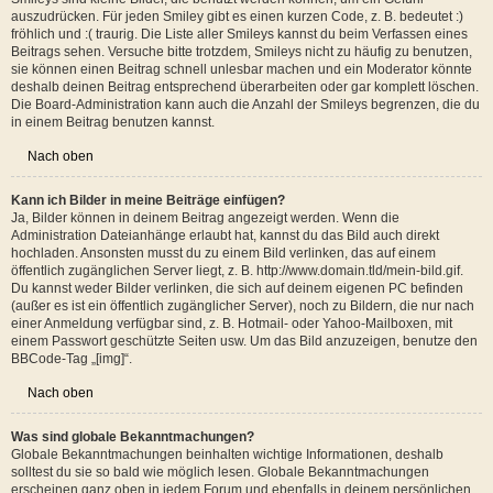
werden.
Nach oben
Was sind Smileys?
Smileys sind kleine Bilder, die benutzt werden können, um ein Gefühl
auszudrücken. Für jeden Smiley gibt es einen kurzen Code, z. B. bedeutet :)
fröhlich und :( traurig. Die Liste aller Smileys kannst du beim Verfassen eines
Beitrags sehen. Versuche bitte trotzdem, Smileys nicht zu häufig zu benutzen,
sie können einen Beitrag schnell unlesbar machen und ein Moderator könnte
deshalb deinen Beitrag entsprechend überarbeiten oder gar komplett löschen.
Die Board-Administration kann auch die Anzahl der Smileys begrenzen, die du
in einem Beitrag benutzen kannst.
Nach oben
Kann ich Bilder in meine Beiträge einfügen?
Ja, Bilder können in deinem Beitrag angezeigt werden. Wenn die
Administration Dateianhänge erlaubt hat, kannst du das Bild auch direkt
hochladen. Ansonsten musst du zu einem Bild verlinken, das auf einem
öffentlich zugänglichen Server liegt, z. B. http://www.domain.tld/mein-bild.gif.
Du kannst weder Bilder verlinken, die sich auf deinem eigenen PC befinden
(außer es ist ein öffentlich zugänglicher Server), noch zu Bildern, die nur nach
einer Anmeldung verfügbar sind, z. B. Hotmail- oder Yahoo-Mailboxen, mit
einem Passwort geschützte Seiten usw. Um das Bild anzuzeigen, benutze den
BBCode-Tag „[img]“.