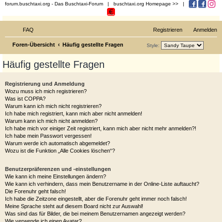
forum.buschtaxi.org
- Das Buschtaxi-Forum |
buschtaxi.org Homepage >>
|
Buschtaxi.org
Das Buschtaxi-Forum
FAQ
Registrieren
Anmelden
S
Foren-Übersicht
Häufig gestellte Fragen
Style:
u
Häufig gestellte Fragen
c
h
Registrierung und Anmeldung
Wozu muss ich mich registrieren?
e
Was ist COPPA?
Warum kann ich mich nicht registrieren?
Ich habe mich registriert, kann mich aber nicht anmelden!
Warum kann ich mich nicht anmelden?
Ich habe mich vor einiger Zeit registriert, kann mich aber nicht mehr anmelden?!
Ich habe mein Passwort vergessen!
Warum werde ich automatisch abgemeldet?
Wozu ist die Funktion „Alle Cookies löschen“?
Benutzerpräferenzen und -einstellungen