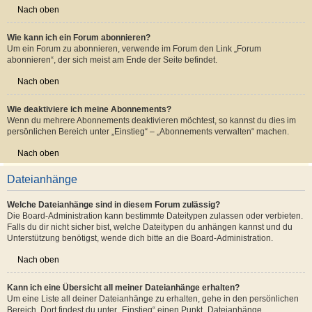
du die entsprechende Option in den „Themen-Optionen“ auswählst, die sich
normalerweise ober- und unterhalb des Diskussionsverlaufs des Themas
befinden.
Wenn du bei der Antwort auf ein Thema die Option „Mich benachrichtigen,
sobald eine Antwort geschrieben wurde“ aktivierst, wird das Thema ebenfalls
für dich abonniert.
Nach oben
Wie kann ich ein Forum abonnieren?
Um ein Forum zu abonnieren, verwende im Forum den Link „Forum
abonnieren“, der sich meist am Ende der Seite befindet.
Nach oben
Wie deaktiviere ich meine Abonnements?
Wenn du mehrere Abonnements deaktivieren möchtest, so kannst du dies im
persönlichen Bereich unter „Einstieg“ – „Abonnements verwalten“ machen.
Nach oben
Dateianhänge
Welche Dateianhänge sind in diesem Forum zulässig?
Die Board-Administration kann bestimmte Dateitypen zulassen oder verbieten.
Falls du dir nicht sicher bist, welche Dateitypen du anhängen kannst und du
Unterstützung benötigst, wende dich bitte an die Board-Administration.