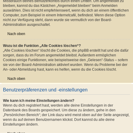
Nach oben
Warum werde ich automatisch abgemeldet?
Wenn du beim Anmelden das Kontrollkästchen „Angemeldet bleiben“ nicht
auswählst, wirst du nur für eine Sitzung angemeldet. Dies verhindert den
Missbrauch deines Benutzerkontos durch einen Dritten. Um angemeldet zu
bleiben, kannst du das Kästchen „Angemeldet bleiben“ beim Anmelden
auswählen. Dies ist nicht empfehlenswert, wenn du dich an einem öffentlichen
Computer, zum Beispiel in einem Internetcafé, befindest. Wenn diese Option
nicht zur Verfügung steht, dann wurde sie vermutlich von der Board-
Administration ausgeschaltet.
Nach oben
Wozu ist die Funktion „Alle Cookies löschen“?
„Alle Cookies löschen“ löscht die Cookies, die phpBB erstellt hat und die dafür
sorgen, dass du im Forum angemeldet bleibst. Außerdem ermöglichen
Cookies einige Funktionen, wie beispielsweise den „Gelesen“-Status – sofern
sie von der Board-Administration aktiviert wurden. Wenn du Probleme bei der
An- oder Abmeldung hast, kann es helfen, wenn du die Cookies löscht.
Nach oben
Benutzerpräferenzen und -einstellungen
Wie kann ich meine Einstellungen ändern?