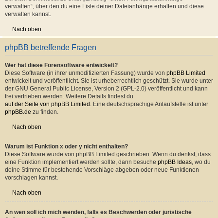
Nach oben
Kann ich eine Übersicht all meiner Dateianhänge erhalten?
Um eine Liste all deiner Dateianhänge zu erhalten, gehe in den persönlichen
Bereich. Dort findest du unter „Einstieg“ einen Punkt „Dateianhänge
verwalten“, über den du eine Liste deiner Dateianhänge erhalten und diese
verwalten kannst.
Nach oben
phpBB betreffende Fragen
Wer hat diese Forensoftware entwickelt?
Diese Software (in ihrer unmodifizierten Fassung) wurde von
phpBB Limited
entwickelt und veröffentlicht. Sie ist urheberrechtlich geschützt. Sie wurde unter
der GNU General Public License, Version 2 (GPL-2.0) veröffentlicht und kann
frei vertrieben werden. Weitere Details findest du
auf der Seite von phpBB Limited
. Eine deutschsprachige Anlaufstelle ist unter
phpBB.de
zu finden.
Nach oben
Warum ist Funktion x oder y nicht enthalten?
Diese Software wurde von phpBB Limited geschrieben. Wenn du denkst, dass
eine Funktion implementiert werden sollte, dann besuche
phpBB Ideas
, wo du