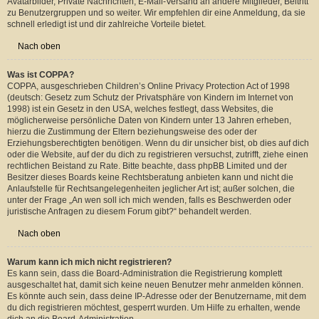
Wozu muss ich mich registrieren?
Eine Registrierung ist nicht unbedingt zwingend. Die Board-Administration
dieses Forums entscheidet, ob du registriert sein musst, um Beiträge zu
schreiben. Auf jeden Fall erhältst du als registriertes Mitglied Zugriff auf
zusätzliche Funktionen, die Gästen nicht zur Verfügung stehen: zum Beispiel
Avatarbilder, Private Nachrichten, E-Mail-Versand an andere Mitglieder, Beitritt
zu Benutzergruppen und so weiter. Wir empfehlen dir eine Anmeldung, da sie
schnell erledigt ist und dir zahlreiche Vorteile bietet.
Nach oben
Was ist COPPA?
COPPA, ausgeschrieben Children’s Online Privacy Protection Act of 1998
(deutsch: Gesetz zum Schutz der Privatsphäre von Kindern im Internet von
1998) ist ein Gesetz in den USA, welches festlegt, dass Websites, die
möglicherweise persönliche Daten von Kindern unter 13 Jahren erheben,
hierzu die Zustimmung der Eltern beziehungsweise des oder der
Erziehungsberechtigten benötigen. Wenn du dir unsicher bist, ob dies auf dich
oder die Website, auf der du dich zu registrieren versuchst, zutrifft, ziehe einen
rechtlichen Beistand zu Rate. Bitte beachte, dass phpBB Limited und der
Besitzer dieses Boards keine Rechtsberatung anbieten kann und nicht die
Anlaufstelle für Rechtsangelegenheiten jeglicher Art ist; außer solchen, die
unter der Frage „An wen soll ich mich wenden, falls es Beschwerden oder
juristische Anfragen zu diesem Forum gibt?“ behandelt werden.
Nach oben