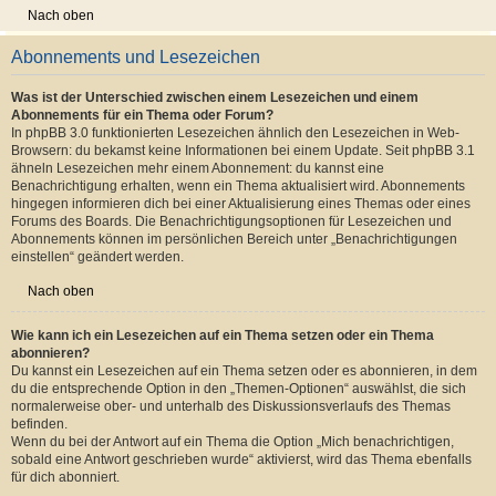
Deine eigenen Beiträge kannst du dir anzeigen lassen, indem du „Eigene
Beiträge“ im Schnellzugriff oben auf der Boardseite auswählst. Alternativ
kannst du auch „Deine Beiträge anzeigen“ in deinem persönlichen Bereich
oder „Beiträge des Benutzers suchen“ auf deiner eigenen Profilseite
verwenden. Benutze die erweiterte Suche, um nach von dir erstellen Themen
zu suchen. Trage dort die entsprechenden Optionen in die Suchmaske ein.
Nach oben
Abonnements und Lesezeichen
Was ist der Unterschied zwischen einem Lesezeichen und einem
Abonnements für ein Thema oder Forum?
In phpBB 3.0 funktionierten Lesezeichen ähnlich den Lesezeichen in Web-
Browsern: du bekamst keine Informationen bei einem Update. Seit phpBB 3.1
ähneln Lesezeichen mehr einem Abonnement: du kannst eine
Benachrichtigung erhalten, wenn ein Thema aktualisiert wird. Abonnements
hingegen informieren dich bei einer Aktualisierung eines Themas oder eines
Forums des Boards. Die Benachrichtigungsoptionen für Lesezeichen und
Abonnements können im persönlichen Bereich unter „Benachrichtigungen
einstellen“ geändert werden.
Nach oben
Wie kann ich ein Lesezeichen auf ein Thema setzen oder ein Thema
abonnieren?
Du kannst ein Lesezeichen auf ein Thema setzen oder es abonnieren, in dem