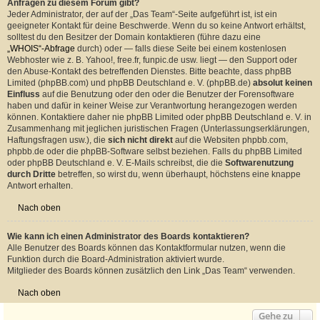
deine Stimme für bestehende Vorschläge abgeben oder neue Funktionen
vorschlagen kannst.
Nach oben
An wen soll ich mich wenden, falls es Beschwerden oder juristische
Anfragen zu diesem Forum gibt?
Jeder Administrator, der auf der „Das Team“-Seite aufgeführt ist, ist ein
geeigneter Kontakt für deine Beschwerde. Wenn du so keine Antwort erhältst,
solltest du den Besitzer der Domain kontaktieren (führe dazu eine
„WHOIS“-Abfrage
durch) oder — falls diese Seite bei einem kostenlosen
Webhoster wie z. B. Yahoo!, free.fr, funpic.de usw. liegt — den Support oder
den Abuse-Kontakt des betreffenden Dienstes. Bitte beachte, dass phpBB
Limited (phpBB.com) und phpBB Deutschland e. V. (phpBB.de)
absolut keinen
Einfluss
auf die Benutzung oder den oder die Benutzer der Forensoftware
haben und dafür in keiner Weise zur Verantwortung herangezogen werden
können. Kontaktiere daher nie phpBB Limited oder phpBB Deutschland e. V. in
Zusammenhang mit jeglichen juristischen Fragen (Unterlassungserklärungen,
Haftungsfragen usw.), die
sich nicht direkt
auf die Websiten phpbb.com,
phpbb.de oder die phpBB-Software selbst beziehen. Falls du phpBB Limited
oder phpBB Deutschland e. V. E-Mails schreibst, die die
Softwarenutzung
durch Dritte
betreffen, so wirst du, wenn überhaupt, höchstens eine knappe
Antwort erhalten.
Nach oben
Wie kann ich einen Administrator des Boards kontaktieren?
Alle Benutzer des Boards können das Kontaktformular nutzen, wenn die