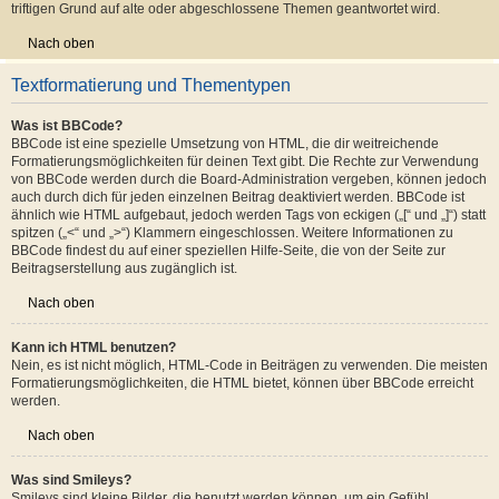
kannst du das Thema wieder ganz nach oben auf die erste Seite des Forums
holen. Wenn du den entsprechenden Link nicht siehst, dann ist die Funktion
möglicherweise deaktiviert oder seit der letzten Markierung ist nicht genügend
Zeit vergangen. Es ist auch möglich, das Thema nach oben zu holen, indem du
einfach eine Antwort darauf schreibst. Stelle jedoch sicher, dass du die Regeln
dieses Boards beachtest! Es wird meist nicht gerne gesehen, wenn ohne
triftigen Grund auf alte oder abgeschlossene Themen geantwortet wird.
Nach oben
Textformatierung und Thementypen
Was ist BBCode?
BBCode ist eine spezielle Umsetzung von HTML, die dir weitreichende
Formatierungsmöglichkeiten für deinen Text gibt. Die Rechte zur Verwendung
von BBCode werden durch die Board-Administration vergeben, können jedoch
auch durch dich für jeden einzelnen Beitrag deaktiviert werden. BBCode ist
ähnlich wie HTML aufgebaut, jedoch werden Tags von eckigen („[“ und „]“) statt
spitzen („<“ und „>“) Klammern eingeschlossen. Weitere Informationen zu
BBCode findest du auf einer speziellen Hilfe-Seite, die von der Seite zur
Beitragserstellung aus zugänglich ist.
Nach oben
Kann ich HTML benutzen?
Nein, es ist nicht möglich, HTML-Code in Beiträgen zu verwenden. Die meisten
Formatierungsmöglichkeiten, die HTML bietet, können über BBCode erreicht