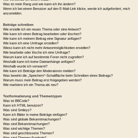
Wie kann ich meine Einstellungen ändern?
Wie kann ich verhindern, dass mein Benutzername in der Online-Liste auftaucht?
Die Forenuhr geht falsch!
Ich habe die Zeitzone eingestellt, aber die Forenuhr geht immer noch falsch!
Meine Sprache steht auf diesem Board nicht zur Auswahl!
Was sind das für Bilder, die bei meinem Benutzernamen angezeigt werden?
Wie verwende ich einen Avatar?
Was ist mein Rang und wie kann ich ihn ändern?
Wenn ich bei einem Benutzer auf den E-Mail-Link klicke, werde ich aufgefordert, mich
anzumelden.
Beiträge schreiben
Wie erstelle ich ein neues Thema oder eine Antwort?
Wie kann ich einen Beitrag bearbeiten oder löschen?
Wie kann ich meinem Beitrag eine Signatur anfügen?
Wie kann ich eine Umfrage erstellen?
Wieso kann ich nicht mehr Antwortmöglichkeiten erstellen?
Wie bearbeite oder lösche ich eine Umfrage?
Warum kann ich auf bestimmte Foren nicht zugreifen?
Weshalb kann ich keine Dateianhänge anfügen?
Weshalb wurde ich verwarnt?
Wie kann ich Beiträge den Moderatoren melden?
Was bewirkt die „Speichern“-Schaltfläche beim Schreiben eines Beitrags?
Warum muss mein Beitrag erst freigegeben werden?
Wie markiere ich ein Thema als neu?
Textformatierung und Thementypen
Was ist BBCode?
Kann ich HTML benutzen?