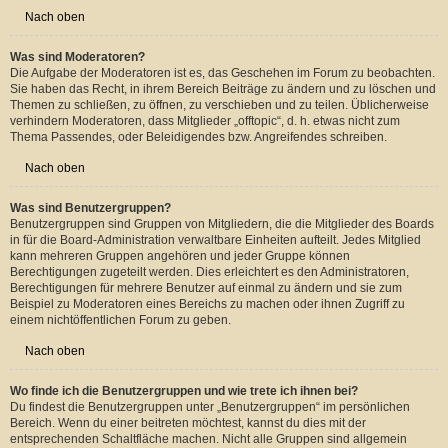
Art von Aktion im Forum ausführen; z. B. Berechtigungen setzen, Mitglieder
sperren, Benutzergruppen erstellen, Moderationsrechte vergeben usw. Die
Rechte, die ein Administrator hat, sind allerdings davon abhängig, welche
Rechte ihnen ein Gründer des Forums oder ein anderer Administrator erteilt
hat. Administratoren können auch volle Moderationsberechtigungen haben,
wenn ihnen das entsprechende Recht erteilt wurde.
Nach oben
Was sind Moderatoren?
Die Aufgabe der Moderatoren ist es, das Geschehen im Forum zu beobachten.
Sie haben das Recht, in ihrem Bereich Beiträge zu ändern und zu löschen und
Themen zu schließen, zu öffnen, zu verschieben und zu teilen. Üblicherweise
verhindern Moderatoren, dass Mitglieder „offtopic“, d. h. etwas nicht zum
Thema Passendes, oder Beleidigendes bzw. Angreifendes schreiben.
Nach oben
Was sind Benutzergruppen?
Benutzergruppen sind Gruppen von Mitgliedern, die die Mitglieder des Boards
in für die Board-Administration verwaltbare Einheiten aufteilt. Jedes Mitglied
kann mehreren Gruppen angehören und jeder Gruppe können
Berechtigungen zugeteilt werden. Dies erleichtert es den Administratoren,
Berechtigungen für mehrere Benutzer auf einmal zu ändern und sie zum
Beispiel zu Moderatoren eines Bereichs zu machen oder ihnen Zugriff zu
einem nichtöffentlichen Forum zu geben.