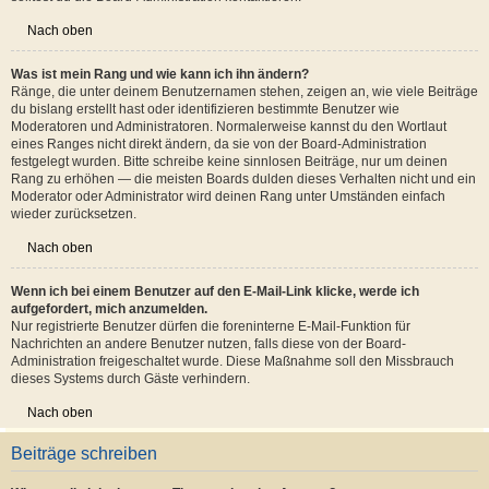
Wie verwende ich einen Avatar?
In deinem persönlichen Bereich kannst du unter „Profil“ einen Avatar über eine
der folgenden vier Methoden hinzufügen: Gravatar, Galerie, Remote oder
Hochladen. Die Board-Administration kann bestimmen, ob und wie die
Benutzer Avatare benutzen können. Wenn du keinen Avatar benutzen kannst,
solltest du die Board-Administration kontaktieren.
Nach oben
Was ist mein Rang und wie kann ich ihn ändern?
Ränge, die unter deinem Benutzernamen stehen, zeigen an, wie viele Beiträge
du bislang erstellt hast oder identifizieren bestimmte Benutzer wie
Moderatoren und Administratoren. Normalerweise kannst du den Wortlaut
eines Ranges nicht direkt ändern, da sie von der Board-Administration
festgelegt wurden. Bitte schreibe keine sinnlosen Beiträge, nur um deinen
Rang zu erhöhen — die meisten Boards dulden dieses Verhalten nicht und ein
Moderator oder Administrator wird deinen Rang unter Umständen einfach
wieder zurücksetzen.
Nach oben
Wenn ich bei einem Benutzer auf den E-Mail-Link klicke, werde ich
aufgefordert, mich anzumelden.
Nur registrierte Benutzer dürfen die foreninterne E-Mail-Funktion für
Nachrichten an andere Benutzer nutzen, falls diese von der Board-
Administration freigeschaltet wurde. Diese Maßnahme soll den Missbrauch
dieses Systems durch Gäste verhindern.