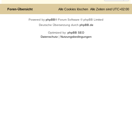
Funktion durch die Board-Administration aktiviert wurde.
Mitglieder des Boards können zusätzlich den Link „Das Team“ verwenden.
Nach oben
Gehe zu
Foren-Übersicht
Alle Cookies löschen
Alle Zeiten sind
UTC+02:00
Powered by
phpBB
® Forum Software © phpBB Limited
Deutsche Übersetzung durch
phpBB.de
Optimized by:
phpBB SEO
Datenschutz
|
Nutzungsbedingungen