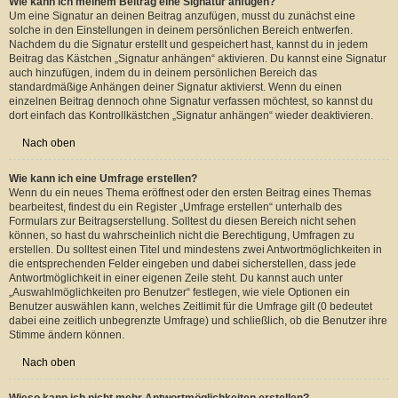
einen Beitrag nicht löschen können, wenn bereits jemand darauf geantwortet
hat.
Nach oben
Wie kann ich meinem Beitrag eine Signatur anfügen?
Um eine Signatur an deinen Beitrag anzufügen, musst du zunächst eine
solche in den Einstellungen in deinem persönlichen Bereich entwerfen.
Nachdem du die Signatur erstellt und gespeichert hast, kannst du in jedem
Beitrag das Kästchen „Signatur anhängen“ aktivieren. Du kannst eine Signatur
auch hinzufügen, indem du in deinem persönlichen Bereich das
standardmäßige Anhängen deiner Signatur aktivierst. Wenn du einen
einzelnen Beitrag dennoch ohne Signatur verfassen möchtest, so kannst du
dort einfach das Kontrollkästchen „Signatur anhängen“ wieder deaktivieren.
Nach oben
Wie kann ich eine Umfrage erstellen?
Wenn du ein neues Thema eröffnest oder den ersten Beitrag eines Themas
bearbeitest, findest du ein Register „Umfrage erstellen“ unterhalb des
Formulars zur Beitragserstellung. Solltest du diesen Bereich nicht sehen
können, so hast du wahrscheinlich nicht die Berechtigung, Umfragen zu
erstellen. Du solltest einen Titel und mindestens zwei Antwortmöglichkeiten in
die entsprechenden Felder eingeben und dabei sicherstellen, dass jede
Antwortmöglichkeit in einer eigenen Zeile steht. Du kannst auch unter
„Auswahlmöglichkeiten pro Benutzer“ festlegen, wie viele Optionen ein
Benutzer auswählen kann, welches Zeitlimit für die Umfrage gilt (0 bedeutet