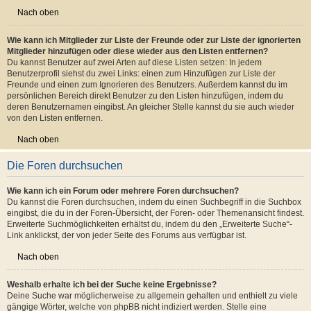
verwalten. Mitglieder, die du deiner Freundesliste hinzufügst, werden in
deinem persönlichen Bereich für den schnellen Zugriff aufgelistet. Du siehst
dort deren Onlinestatus und kannst ihnen schnell eine Private Nachricht
senden. Abhängig von dem Style, den du verwendest, können Beiträge deiner
Freunde auch hervorgehoben sein. Wenn du einen Benutzer ignorierst, dann
siehst du seine Beiträge standardmäßig nicht.
Nach oben
Wie kann ich Mitglieder zur Liste der Freunde oder zur Liste der ignorierten
Mitglieder hinzufügen oder diese wieder aus den Listen entfernen?
Du kannst Benutzer auf zwei Arten auf diese Listen setzen: In jedem
Benutzerprofil siehst du zwei Links: einen zum Hinzufügen zur Liste der
Freunde und einen zum Ignorieren des Benutzers. Außerdem kannst du im
persönlichen Bereich direkt Benutzer zu den Listen hinzufügen, indem du
deren Benutzernamen eingibst. An gleicher Stelle kannst du sie auch wieder
von den Listen entfernen.
Nach oben
Die Foren durchsuchen
Wie kann ich ein Forum oder mehrere Foren durchsuchen?
Du kannst die Foren durchsuchen, indem du einen Suchbegriff in die Suchbox
eingibst, die du in der Foren-Übersicht, der Foren- oder Themenansicht findest.
Erweiterte Suchmöglichkeiten erhältst du, indem du den „Erweiterte Suche“-
Link anklickst, der von jeder Seite des Forums aus verfügbar ist.