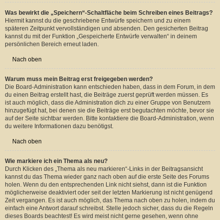
Wie kann ich Beiträge den Moderatoren melden?
Wenn ein Administrator die entsprechenden Berechtigungen vergeben hat,
siehst du eine Schaltfläche in der Nähe des Beitrags, um diesen zu melden.
Du wirst dann durch die weiteren Schritte geführt.
Nach oben
Was bewirkt die „Speichern“-Schaltfläche beim Schreiben eines Beitrags?
Hiermit kannst du die geschriebene Entwürfe speichern und zu einem
späteren Zeitpunkt vervollständigen und absenden. Den gesicherten Beitrag
kannst du mit der Funktion „Gespeicherte Entwürfe verwalten“ in deinem
persönlichen Bereich erneut laden.
Nach oben
Warum muss mein Beitrag erst freigegeben werden?
Die Board-Administration kann entschieden haben, dass in dem Forum, in dem
du einen Beitrag erstellt hast, die Beiträge zuerst geprüft werden müssen. Es
ist auch möglich, dass die Administration dich zu einer Gruppe von Benutzern
hinzugefügt hat, bei denen sie die Beiträge erst begutachten möchte, bevor sie
auf der Seite sichtbar werden. Bitte kontaktiere die Board-Administration, wenn
du weitere Informationen dazu benötigst.
Nach oben
Wie markiere ich ein Thema als neu?
Durch Klicken des „Thema als neu markieren“-Links in der Beitragsansicht