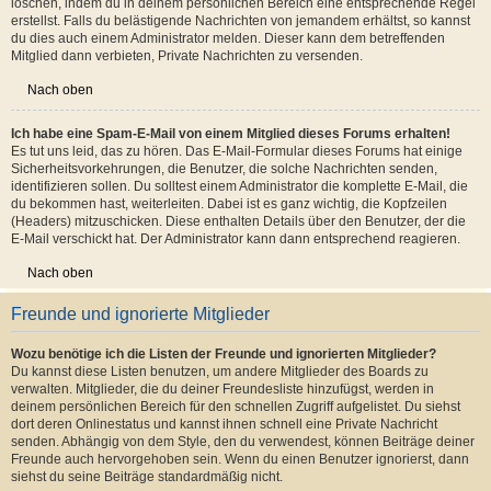
Kontaktiere einen Administrator, um weitere Informationen zu erhalten.
Nach oben
Ich bekomme ständig unerwünschte Private Nachrichten!
Du kannst Private Nachrichten, die dir ein Mitglied sendet, automatisch
löschen, indem du in deinem persönlichen Bereich eine entsprechende Regel
erstellst. Falls du belästigende Nachrichten von jemandem erhältst, so kannst
du dies auch einem Administrator melden. Dieser kann dem betreffenden
Mitglied dann verbieten, Private Nachrichten zu versenden.
Nach oben
Ich habe eine Spam-E-Mail von einem Mitglied dieses Forums erhalten!
Es tut uns leid, das zu hören. Das E-Mail-Formular dieses Forums hat einige
Sicherheitsvorkehrungen, die Benutzer, die solche Nachrichten senden,
identifizieren sollen. Du solltest einem Administrator die komplette E-Mail, die
du bekommen hast, weiterleiten. Dabei ist es ganz wichtig, die Kopfzeilen
(Headers) mitzuschicken. Diese enthalten Details über den Benutzer, der die
E-Mail verschickt hat. Der Administrator kann dann entsprechend reagieren.
Nach oben
Freunde und ignorierte Mitglieder
Wozu benötige ich die Listen der Freunde und ignorierten Mitglieder?
Du kannst diese Listen benutzen, um andere Mitglieder des Boards zu