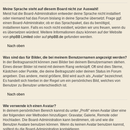
falsch!
Wenn du dir sicher bist, dass du die Zeitzone richtig eingestellt hast und die
Zeit trotzdem noch falsch ist, geht die Uhr des Servers vermutlich falsch.
Kontaktiere einen Administrator, damit er das Problem beheben kann.
Nach oben
Meine Sprache steht auf diesem Board nicht zur Auswahl!
Meist hat die Board-Administration entweder deine Sprache nicht installiert
oder niemand hat das Forum bislang in deine Sprache übersetzt. Frage ggf.
einen Board-Administrator, ob er das Sprachpaket, das du benötigst,
installieren kann. Falls es noch nicht existiert, würden wir uns freuen, wenn du
es übersetzen würdest. Weitere Informationen dazu können auf der Website
von
phpBB Limited
oder auf
phpBB.de
gefunden werden.
Nach oben
Was sind das für Bilder, die bei meinem Benutzernamen angezeigt werden?
In der Beitragsansicht können zwei Bilder bei deinem Benutzernamen stehen.
Eines dieser Bilder ist meist mit deinem Rang verknüpft: Oft sind dies Sterne,
Kästchen oder Punkte, die deine Beitragszahl oder deinen Status im Forum
angeben. Das andere, meist größere, Bild wird auch als „Avatar“ bezeichnet.
Es handelt sich hierbei in der Regel um ein persönliches Bild, welches von
Benutzer zu Benutzer unterschiedlich ist.
Nach oben