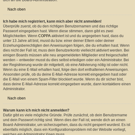
Warum kann ich mich nicht registrieren?
Es kann sein, dass die Board-Administration die Registrierung komplett
ausgeschaltet hat, damit sich keine neuen Benutzer mehr anmelden können.
Es könnte auch sein, dass deine IP-Adresse oder der Benutzername, mit dem
du dich registrieren möchtest, gesperrt wurden. Um Hilfe zu erhalten, wende
dich an die Board-Administration.
Nach oben
Ich habe mich registriert, kann mich aber nicht anmelden!
Überprüfe zuerst, ob du den richtigen Benutzernamen und das richtige
Passwort eingegeben hast. Wenn diese stimmen, dann gibt es zwei
Möglichkeiten. Wenn
COPPA
aktiviert ist und du angegeben hast, dass du
unter 13 Jahre alt bist, musst du bzw. einer deiner Eltern oder deiner
Erziehungsberechtigten den Anweisungen folgen, die du erhalten hast. Wenn
dies nicht der Fall ist, muss dein Benutzerkonto vielleicht aktiviert werden. Bei
einigen Boards müssen alle neu angemeldeten Mitglieder erst freigeschaltet
werden – entweder musst du dies selbst erledigen oder ein Administrator. Bei
der Registrierung wurde dir mitgeteilt, ob eine Aktivierung nötig ist oder nicht.
Wenn du eine E-Mail erhalten hast, folge den dort enthaltenen Anweisungen.
Ansonsten prüfe, ob du deine E-Mail-Adresse korrekt eingegeben hast oder
die E-Mail von einem Spam-Filter blockiert wurde. Wenn du dir sicher bist,
dass deine E-Mail-Adresse korrekt eingegeben wurde, dann kontaktiere einen
Administrator.
Nach oben