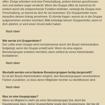
Nach oben
Wo finde ich die Benutzergruppen und wie trete ich ihnen bei?
Du findest die Benutzergruppen unter „Benutzergruppen“ im persönlichen
Bereich. Wenn du einer beitreten möchtest, kannst du dies mit der
entsprechenden Schaltfläche machen. Nicht alle Gruppen sind allgemein
offen. Einige erfordern erst eine Freischaltung, andere können geschlossen
sein und weitere sogar versteckt. Wenn die Gruppe offen ist, kannst du ihr
einfach durch die entsprechende Funktion beitreten; verlangt die Gruppe eine
Freischaltung, so kannst du dich für sie bewerben. Ein Gruppenleiter muss
daraufhin deinen Antrag annehmen. Er könnte fragen, warum du in die Gruppe
aufgenommen werden möchtest. Bitte belästige keinen Gruppenleiter, wenn er
dich ablehnt, er wird einen Grund dafür haben.
Nach oben
Wie werde ich Gruppenleiter?
Der Leiter einer Gruppe wird normalerweise durch die Board-Administration
festgelegt, wenn die Gruppe erstellt wird. Wenn du eine eigene
Benutzergruppe erstellen möchtest, dann solltest du einen Administrator
kontaktieren.
Nach oben
Weshalb werden verschiedene Benutzergruppen farbig dargestellt?
Es ist der Board-Administration möglich, den Benutzergruppen verschiedene
Farben zuzuteilen, so dass deren Mitglieder leichter zu identifizieren sind.