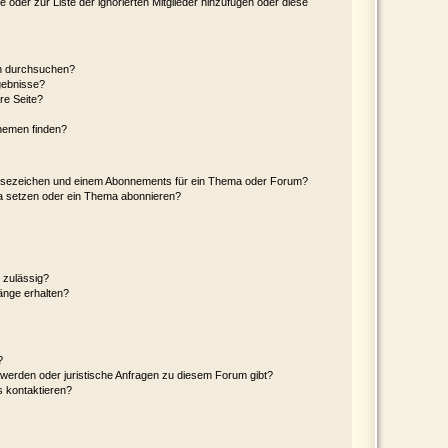
e oder zur Liste der ignorierten Mitglieder hinzufügen oder diese
en durchsuchen?
gebnisse?
re Seite?
hemen finden?
esezeichen und einem Abonnements für ein Thema oder Forum?
a setzen oder ein Thema abonnieren?
 zulässig?
hänge erhalten?
?
hwerden oder juristische Anfragen zu diesem Forum gibt?
s kontaktieren?