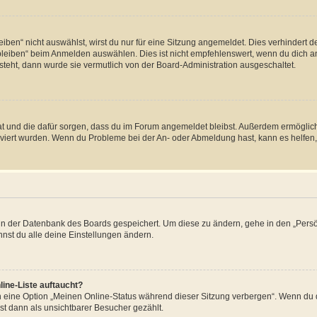
en“ nicht auswählst, wirst du nur für eine Sitzung angemeldet. Dies verhindert 
leiben“ beim Anmelden auswählen. Dies ist nicht empfehlenswert, wenn du dich an
 steht, dann wurde sie vermutlich von der Board-Administration ausgeschaltet.
 hat und die dafür sorgen, dass du im Forum angemeldet bleibst. Außerdem ermögli
tiviert wurden. Wenn du Probleme bei der An- oder Abmeldung hast, kann es helfen
n in der Datenbank des Boards gespeichert. Um diese zu ändern, gehe in den „Persö
nst du alle deine Einstellungen ändern.
ine-Liste auftaucht?
n eine Option „Meinen Online-Status während dieser Sitzung verbergen“. Wenn du d
st dann als unsichtbarer Besucher gezählt.