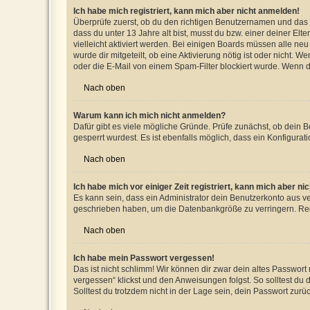
Ich habe mich registriert, kann mich aber nicht anmelden!
Überprüfe zuerst, ob du den richtigen Benutzernamen und das
dass du unter 13 Jahre alt bist, musst du bzw. einer deiner El
vielleicht aktiviert werden. Bei einigen Boards müssen alle ne
wurde dir mitgeteilt, ob eine Aktivierung nötig ist oder nicht
oder die E-Mail von einem Spam-Filter blockiert wurde. Wenn du
Nach oben
Warum kann ich mich nicht anmelden?
Dafür gibt es viele mögliche Gründe. Prüfe zunächst, ob dein 
gesperrt wurdest. Es ist ebenfalls möglich, dass ein Konfigurat
Nach oben
Ich habe mich vor einiger Zeit registriert, kann mich aber n
Es kann sein, dass ein Administrator dein Benutzerkonto aus v
geschrieben haben, um die Datenbankgröße zu verringern. Regis
Nach oben
Ich habe mein Passwort vergessen!
Das ist nicht schlimm! Wir können dir zwar dein altes Passwort
vergessen“ klickst und den Anweisungen folgst. So solltest du
Solltest du trotzdem nicht in der Lage sein, dein Passwort zur