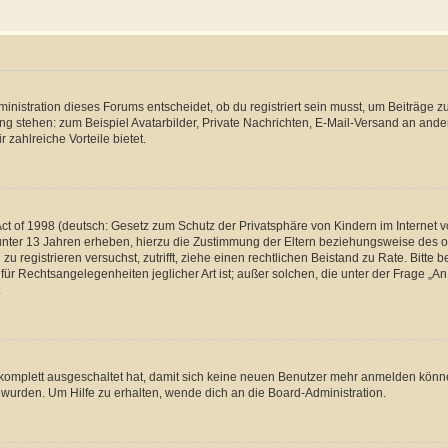
istration dieses Forums entscheidet, ob du registriert sein musst, um Beiträge zu s
ung stehen: zum Beispiel Avatarbilder, Private Nachrichten, E-Mail-Versand an ander
 zahlreiche Vorteile bietet.
t of 1998 (deutsch: Gesetz zum Schutz der Privatsphäre von Kindern im Internet vo
unter 13 Jahren erheben, hierzu die Zustimmung der Eltern beziehungsweise des o
h zu registrieren versuchst, zutrifft, ziehe einen rechtlichen Beistand zu Rate. Bit
für Rechtsangelegenheiten jeglicher Art ist; außer solchen, die unter der Frage „
.
g komplett ausgeschaltet hat, damit sich keine neuen Benutzer mehr anmelden könn
 wurden. Um Hilfe zu erhalten, wende dich an die Board-Administration.