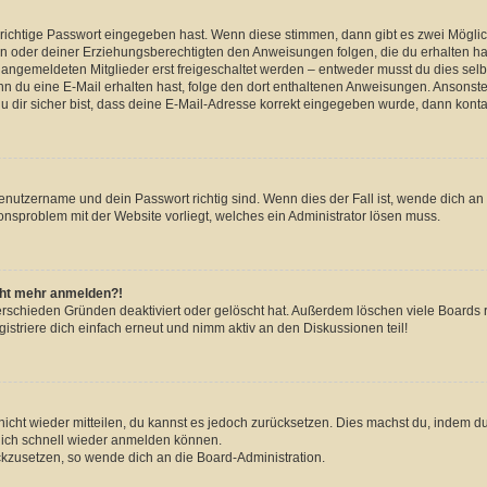
 richtige Passwort eingegeben hast. Wenn diese stimmen, dann gibt es zwei Mögl
tern oder deiner Erziehungsberechtigten den Anweisungen folgen, die du erhalten ha
u angemeldeten Mitglieder erst freigeschaltet werden – entweder musst du dies selbs
. Wenn du eine E-Mail erhalten hast, folge den dort enthaltenen Anweisungen. Ansons
 dir sicher bist, dass deine E-Mail-Adresse korrekt eingegeben wurde, dann kontak
Benutzername und dein Passwort richtig sind. Wenn dies der Fall ist, wende dich a
ionsproblem mit der Website vorliegt, welches ein Administrator lösen muss.
icht mehr anmelden?!
erschieden Gründen deaktiviert oder gelöscht hat. Außerdem löschen viele Boards r
triere dich einfach erneut und nimm aktiv an den Diskussionen teil!
 nicht wieder mitteilen, du kannst es jedoch zurücksetzen. Dies machst du, indem 
 dich schnell wieder anmelden können.
ückzusetzen, so wende dich an die Board-Administration.