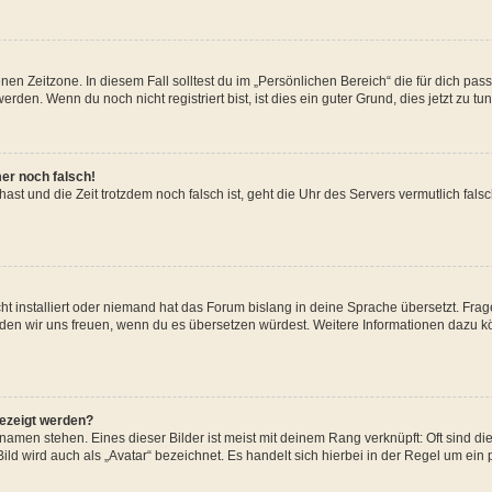
en Zeitzone. In diesem Fall solltest du im „Persönlichen Bereich“ die für dich passe
den. Wenn du noch nicht registriert bist, ist dies ein guter Grund, dies jetzt zu tun
mer noch falsch!
t hast und die Zeit trotzdem noch falsch ist, geht die Uhr des Servers vermutlich fal
t installiert oder niemand hat das Forum bislang in deine Sprache übersetzt. Frag
, würden wir uns freuen, wenn du es übersetzen würdest. Weitere Informationen dazu
gezeigt werden?
amen stehen. Eines dieser Bilder ist meist mit deinem Rang verknüpft: Oft sind di
ld wird auch als „Avatar“ bezeichnet. Es handelt sich hierbei in der Regel um ein