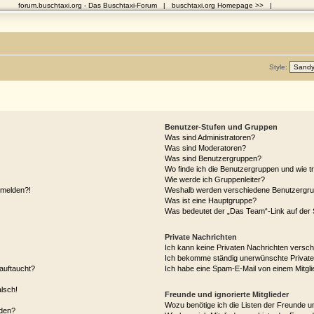
forum.buschtaxi.org
- Das Buschtaxi-Forum |
buschtaxi.org Homepage >>
|
Style:
Benutzer-Stufen und Gruppen
Was sind Administratoren?
Was sind Moderatoren?
Was sind Benutzergruppen?
Wo finde ich die Benutzergruppen und wie tr
Wie werde ich Gruppenleiter?
anmelden?!
Weshalb werden verschiedene Benutzergrupp
Was ist eine Hauptgruppe?
Was bedeutet der „Das Team“-Link auf der S
Private Nachrichten
Ich kann keine Privaten Nachrichten versch
Ich bekomme ständig unerwünschte Private
auftaucht?
Ich habe eine Spam-E-Mail von einem Mitgli
alsch!
Freunde und ignorierte Mitglieder
Wozu benötige ich die Listen der Freunde un
rden?