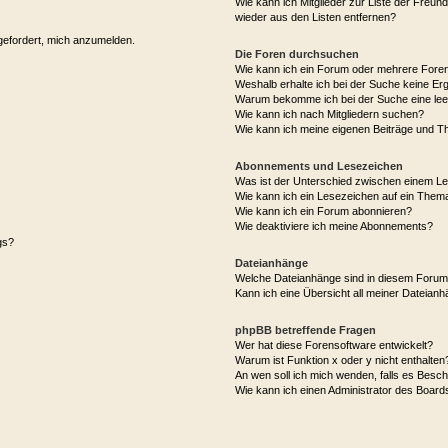
Wie kann ich Mitglieder zur Liste der Freund
wieder aus den Listen entfernen?
fgefordert, mich anzumelden.
Die Foren durchsuchen
Wie kann ich ein Forum oder mehrere For
Weshalb erhalte ich bei der Suche keine Er
Warum bekomme ich bei der Suche eine lee
Wie kann ich nach Mitgliedern suchen?
Wie kann ich meine eigenen Beiträge und T
Abonnements und Lesezeichen
Was ist der Unterschied zwischen einem L
Wie kann ich ein Lesezeichen auf ein Them
Wie kann ich ein Forum abonnieren?
Wie deaktiviere ich meine Abonnements?
gs?
Dateianhänge
Welche Dateianhänge sind in diesem Forum
Kann ich eine Übersicht all meiner Dateian
phpBB betreffende Fragen
Wer hat diese Forensoftware entwickelt?
Warum ist Funktion x oder y nicht enthalten
An wen soll ich mich wenden, falls es Besc
Wie kann ich einen Administrator des Board