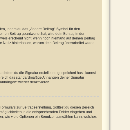
iten, indem du das „Ändere Beitrag“-Symbol für den
inen Beitrag geantwortet hat, wird dein Beitrag in der
nweis erscheint nicht, wenn noch niemand auf deinen Beitrag
ne Notiz hinterlassen, warum dein Beitrag überarbeitet wurde.
chdem du die Signatur erstellt und gespeichert hast, kannst
Bereich das standardmäßige Anhängen deiner Signatur
r anhängen“ wieder deaktivieren.
ormulars zur Beitragserstellung. Solltest du diesen Bereich
rtmöglichkeiten in die entsprechenden Felder eingeben und
egen, wie viele Optionen ein Benutzer auswählen kann, welches