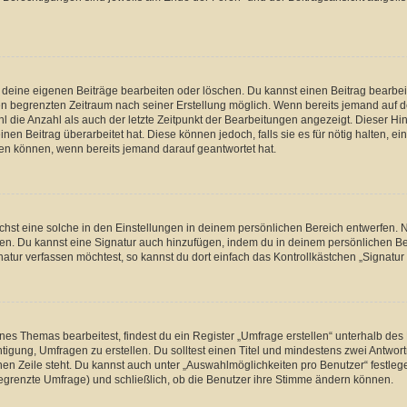
r deine eigenen Beiträge bearbeiten oder löschen. Du kannst einen Beitrag bearbe
inen begrenzten Zeitraum nach seiner Erstellung möglich. Wenn bereits jemand auf de
 die Anzahl als auch der letzte Zeitpunkt der Bearbeitungen angezeigt. Dieser Hi
en Beitrag überarbeitet hat. Diese können jedoch, falls sie es für nötig halten, ei
hen können, wenn bereits jemand darauf geantwortet hat.
st eine solche in den Einstellungen in deinem persönlichen Bereich entwerfen. Na
eren. Du kannst eine Signatur auch hinzufügen, indem du in deinem persönlichen 
atur verfassen möchtest, so kannst du dort einfach das Kontrollkästchen „Signatu
s Themas bearbeitest, findest du ein Register „Umfrage erstellen“ unterhalb des F
htigung, Umfragen zu erstellen. Du solltest einen Titel und mindestens zwei Antwo
genen Zeile steht. Du kannst auch unter „Auswahlmöglichkeiten pro Benutzer“ festl
unbegrenzte Umfrage) und schließlich, ob die Benutzer ihre Stimme ändern können.