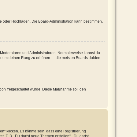
ote oder Hochladen. Die Board-Administration kann bestimmen,
ie Moderatoren und Administratoren. Normalerweise kannst du
, nur um deinen Rang zu erhöhen — die meisten Boards dulden
ration freigeschaltet wurde. Diese Maßnahme soll den
n“ klicken. Es könnte sein, dass eine Registrierung
t. Z. B. „Du darfst neue Themen erstellen“, „Du darfst