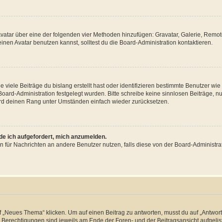
 Avatar über eine der folgenden vier Methoden hinzufügen: Gravatar, Galerie, Rem
en Avatar benutzen kannst, solltest du die Board-Administration kontaktieren.
viele Beiträge du bislang erstellt hast oder identifizieren bestimmte Benutzer w
 Board-Administration festgelegt wurden. Bitte schreibe keine sinnlosen Beiträge
wird deinen Rang unter Umständen einfach wieder zurücksetzen.
rde ich aufgefordert, mich anzumelden.
ion für Nachrichten an andere Benutzer nutzen, falls diese von der Board-Administ
„Neues Thema“ klicken. Um auf einen Beitrag zu antworten, musst du auf „Antworte
e Berechtigungen sind jeweils am Ende der Foren- und der Beitragsansicht aufgeliste