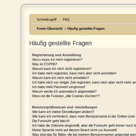
Buschtaxi.org
Schnellzugriff
FAQ
Das Buschtaxi-Forum
Foren-Übersicht
Häufig gestellte Fragen
Häufig gestellte Fragen
Registrierung und Anmeldung
Wozu muss ich mich registrieren?
Was ist COPPA?
Warum kann ich mich nicht registrieren?
Ich habe mich registriert, kann mich aber nicht anmelden!
Warum kann ich mich nicht anmelden?
Ich habe mich vor einiger Zeit registriert, kann mich aber nicht mehr 
Ich habe mein Passwort vergessen!
Warum werde ich automatisch abgemeldet?
Wozu ist die Funktion „Alle Cookies löschen“?
Benutzerpräferenzen und -einstellungen
Wie kann ich meine Einstellungen ändern?
Wie kann ich verhindern, dass mein Benutzername in der Online-Liste 
Die Forenuhr geht falsch!
Ich habe die Zeitzone eingestellt, aber die Forenuhr geht immer noch f
Meine Sprache steht auf diesem Board nicht zur Auswahl!
Was sind das für Bilder, die bei meinem Benutzernamen angezeigt we