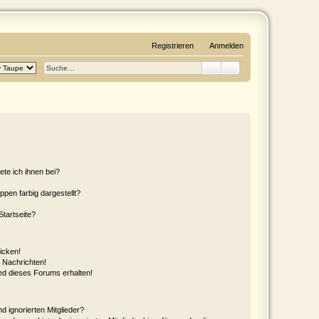
Registrieren
Anmelden
Suche
Erweiterte Suche
ete ich ihnen bei?
en farbig dargestellt?
tartseite?
icken!
 Nachrichten!
ed dieses Forums erhalten!
d ignorierten Mitglieder?