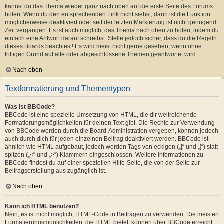
kannst du das Thema wieder ganz nach oben auf die erste Seite des Forums
holen. Wenn du den entsprechenden Link nicht siehst, dann ist die Funktion
möglicherweise deaktiviert oder seit der letzten Markierung ist nicht genügend
Zeit vergangen. Es ist auch möglich, das Thema nach oben zu holen, indem du
einfach eine Antwort darauf schreibst. Stelle jedoch sicher, dass du die Regeln
dieses Boards beachtest! Es wird meist nicht gerne gesehen, wenn ohne
triftigen Grund auf alte oder abgeschlossene Themen geantwortet wird.
Nach oben
Textformatierung und Thementypen
Was ist BBCode?
BBCode ist eine spezielle Umsetzung von HTML, die dir weitreichende
Formatierungsmöglichkeiten für deinen Text gibt. Die Rechte zur Verwendung
von BBCode werden durch die Board-Administration vergeben, können jedoch
auch durch dich für jeden einzelnen Beitrag deaktiviert werden. BBCode ist
ähnlich wie HTML aufgebaut, jedoch werden Tags von eckigen („[“ und „]“) statt
spitzen („<“ und „>“) Klammern eingeschlossen. Weitere Informationen zu
BBCode findest du auf einer speziellen Hilfe-Seite, die von der Seite zur
Beitragserstellung aus zugänglich ist.
Nach oben
Kann ich HTML benutzen?
Nein, es ist nicht möglich, HTML-Code in Beiträgen zu verwenden. Die meisten
Formatierungsmöglichkeiten, die HTML bietet, können über BBCode erreicht