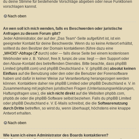
du deine Stimme für bestehende Vorschläge abgeben oder neue Funktionen
vorschlagen kannst.
Nach oben
An wen soll ich mich wenden, falls es Beschwerden oder juristische
Anfragen zu diesem Forum gibt?
Jeder Administrator, der auf der „Das Team“-Seite aufgeführt ist, ist ein
geeigneter Kontakt für deine Beschwerde. Wenn du so keine Antwort erhältst,
solltest du den Besitzer der Domain kontaktieren (führe dazu eine
„WHOIS“-Abfrage
durch) oder — falls diese Seite bei einem kostenlosen
Webhoster wie z. B. Yahoo!, free.fr, funpic.de usw. liegt — den Support oder
den Abuse-Kontakt des betreffenden Dienstes. Bitte beachte, dass phpBB
Limited (phpBB.com) und phpBB Deutschland e. V. (phpBB.de)
absolut keinen
Einfluss
auf die Benutzung oder den oder die Benutzer der Forensoftware
haben und dafür in keiner Weise zur Verantwortung herangezogen werden
können. Kontaktiere daher nie phpBB Limited oder phpBB Deutschland e. V. in
Zusammenhang mit jeglichen juristischen Fragen (Unterlassungserklärungen,
Haftungsfragen usw.), die
sich nicht direkt
auf die Websiten phpbb.com,
phpbb.de oder die phpBB-Software selbst beziehen. Falls du phpBB Limited
oder phpBB Deutschland e. V. E-Mails schreibst, die die
Softwarenutzung
durch Dritte
betreffen, so wirst du, wenn überhaupt, höchstens eine knappe
Antwort erhalten.
Nach oben
Wie kann ich einen Administrator des Boards kontaktieren?