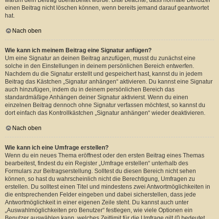
warum dein Beitrag überarbeitet wurde. Bitte beachte, dass normale Benutzer
einen Beitrag nicht löschen können, wenn bereits jemand darauf geantwortet
hat.
Nach oben
Wie kann ich meinem Beitrag eine Signatur anfügen?
Um eine Signatur an deinen Beitrag anzufügen, musst du zunächst eine
solche in den Einstellungen in deinem persönlichen Bereich entwerfen.
Nachdem du die Signatur erstellt und gespeichert hast, kannst du in jedem
Beitrag das Kästchen „Signatur anhängen“ aktivieren. Du kannst eine Signatur
auch hinzufügen, indem du in deinem persönlichen Bereich das
standardmäßige Anhängen deiner Signatur aktivierst. Wenn du einen
einzelnen Beitrag dennoch ohne Signatur verfassen möchtest, so kannst du
dort einfach das Kontrollkästchen „Signatur anhängen“ wieder deaktivieren.
Nach oben
Wie kann ich eine Umfrage erstellen?
Wenn du ein neues Thema eröffnest oder den ersten Beitrag eines Themas
bearbeitest, findest du ein Register „Umfrage erstellen“ unterhalb des
Formulars zur Beitragserstellung. Solltest du diesen Bereich nicht sehen
können, so hast du wahrscheinlich nicht die Berechtigung, Umfragen zu
erstellen. Du solltest einen Titel und mindestens zwei Antwortmöglichkeiten in
die entsprechenden Felder eingeben und dabei sicherstellen, dass jede
Antwortmöglichkeit in einer eigenen Zeile steht. Du kannst auch unter
„Auswahlmöglichkeiten pro Benutzer“ festlegen, wie viele Optionen ein
Benutzer auswählen kann, welches Zeitlimit für die Umfrage gilt (0 bedeutet