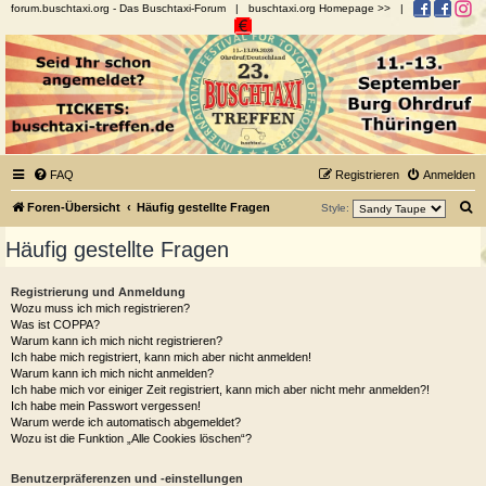
forum.buschtaxi.org
- Das Buschtaxi-Forum |
buschtaxi.org Homepage >>
|
Buschtaxi.org
Das Buschtaxi-Forum
FAQ
Registrieren
Anmelden
S
Foren-Übersicht
Häufig gestellte Fragen
Style:
u
Häufig gestellte Fragen
c
h
Registrierung und Anmeldung
Wozu muss ich mich registrieren?
e
Was ist COPPA?
Warum kann ich mich nicht registrieren?
Ich habe mich registriert, kann mich aber nicht anmelden!
Warum kann ich mich nicht anmelden?
Ich habe mich vor einiger Zeit registriert, kann mich aber nicht mehr anmelden?!
Ich habe mein Passwort vergessen!
Warum werde ich automatisch abgemeldet?
Wozu ist die Funktion „Alle Cookies löschen“?
Benutzerpräferenzen und -einstellungen