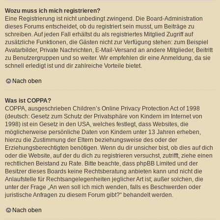
Wozu muss ich mich registrieren?
Eine Registrierung ist nicht unbedingt zwingend. Die Board-Administration
dieses Forums entscheidet, ob du registriert sein musst, um Beiträge zu
schreiben. Auf jeden Fall erhältst du als registriertes Mitglied Zugriff auf
zusätzliche Funktionen, die Gästen nicht zur Verfügung stehen: zum Beispiel
Avatarbilder, Private Nachrichten, E-Mail-Versand an andere Mitglieder, Beitritt
zu Benutzergruppen und so weiter. Wir empfehlen dir eine Anmeldung, da sie
schnell erledigt ist und dir zahlreiche Vorteile bietet.
Nach oben
Was ist COPPA?
COPPA, ausgeschrieben Children’s Online Privacy Protection Act of 1998
(deutsch: Gesetz zum Schutz der Privatsphäre von Kindern im Internet von
1998) ist ein Gesetz in den USA, welches festlegt, dass Websites, die
möglicherweise persönliche Daten von Kindern unter 13 Jahren erheben,
hierzu die Zustimmung der Eltern beziehungsweise des oder der
Erziehungsberechtigten benötigen. Wenn du dir unsicher bist, ob dies auf dich
oder die Website, auf der du dich zu registrieren versuchst, zutrifft, ziehe einen
rechtlichen Beistand zu Rate. Bitte beachte, dass phpBB Limited und der
Besitzer dieses Boards keine Rechtsberatung anbieten kann und nicht die
Anlaufstelle für Rechtsangelegenheiten jeglicher Art ist; außer solchen, die
unter der Frage „An wen soll ich mich wenden, falls es Beschwerden oder
juristische Anfragen zu diesem Forum gibt?“ behandelt werden.
Nach oben