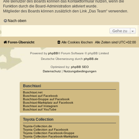
Alle Benutzer des Boards können das Kontaktformular nutzen, wenn die
Funktion durch die Board-Administration aktiviert wurde.
Mitglieder des Boards können zusätzlich den Link „Das Team“ verwenden.
Nach oben
Gehe zu
Foren-Übersicht
Alle Cookies löschen
Alle Zeiten sind
UTC+02:00
Powered by
phpBB
® Forum Software © phpBB Limited
Deutsche Übersetzung durch
phpBB.de
Optimized by:
phpBB SEO
Datenschutz
|
Nutzungsbedingungen
Buschtaxi
Buschtaxi.net
Buschtaxi auf Facebook
Buschtaxi-Gruppe auf Facebook
Buschtaxi-Marktplatz auf Facebook
Buschtaxi auf Instagram
Buschtaxi auf YouTube
Toyota Collection
Toyota-Collection.de
Toyota Collection auf Facebook
Toyota Collection Facebook-Gruppe
Toyota Collection Facebook-Marktplatz