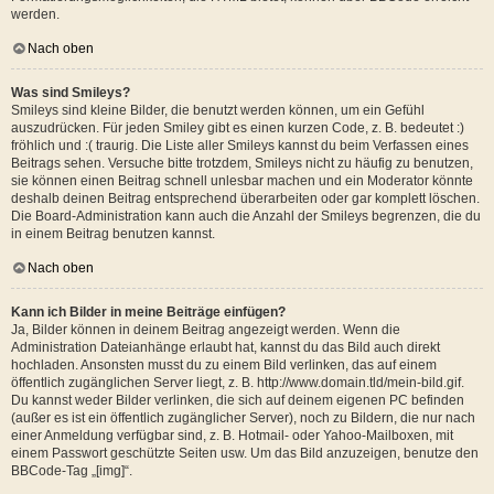
werden.
Nach oben
Was sind Smileys?
Smileys sind kleine Bilder, die benutzt werden können, um ein Gefühl
auszudrücken. Für jeden Smiley gibt es einen kurzen Code, z. B. bedeutet :)
fröhlich und :( traurig. Die Liste aller Smileys kannst du beim Verfassen eines
Beitrags sehen. Versuche bitte trotzdem, Smileys nicht zu häufig zu benutzen,
sie können einen Beitrag schnell unlesbar machen und ein Moderator könnte
deshalb deinen Beitrag entsprechend überarbeiten oder gar komplett löschen.
Die Board-Administration kann auch die Anzahl der Smileys begrenzen, die du
in einem Beitrag benutzen kannst.
Nach oben
Kann ich Bilder in meine Beiträge einfügen?
Ja, Bilder können in deinem Beitrag angezeigt werden. Wenn die
Administration Dateianhänge erlaubt hat, kannst du das Bild auch direkt
hochladen. Ansonsten musst du zu einem Bild verlinken, das auf einem
öffentlich zugänglichen Server liegt, z. B. http://www.domain.tld/mein-bild.gif.
Du kannst weder Bilder verlinken, die sich auf deinem eigenen PC befinden
(außer es ist ein öffentlich zugänglicher Server), noch zu Bildern, die nur nach
einer Anmeldung verfügbar sind, z. B. Hotmail- oder Yahoo-Mailboxen, mit
einem Passwort geschützte Seiten usw. Um das Bild anzuzeigen, benutze den
BBCode-Tag „[img]“.