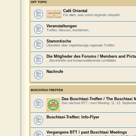
OFF TOPIC
Café Oriental
Für alles, was sonst nirgends reinpaßt...
Veranstaltungen
Treffen, Messen, Ausfahrten..
Stammtische
Überblick über regelmässige regionale Treffen
Die Mitglieder des Forums / Members and Pict
...Steckbriefe und kompromittierende Lichtbilder
Nachrufe
BUSCHTAXI-TREFFEN
Das Buschtaxi-Treffen / The Buschtaxi 
Das nächste BTT / next Meeting: 11.-13. Septemb
Buschtaxi-Treffen: Info-Flyer
Vergangene BTT / past Buschtaxi Meetings