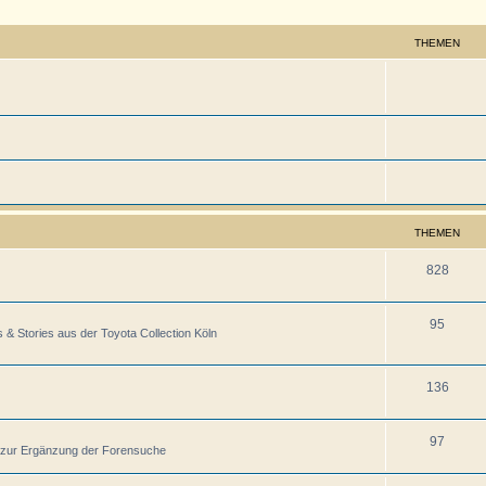
THEMEN
THEMEN
828
95
& Stories aus der Toyota Collection Köln
136
97
n zur Ergänzung der Forensuche