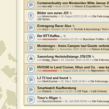
Containerbuddy von Montevideo Mitte Januar 2
von
two-wild
» Heute 01:09 » in
Reisen & Expeditionen / Trav
Bilder von euren J15
von
lehencountry
» 19. August 2013 21:06 » in
Die Fahrzeuge
150 Series
Eintragung Racer Alus
von
enzo
» Gestern 18:18 » in
Technik & Ausrüstung / Tech
Der BTT-Kaffee...
von
netzmeister
» Gestern 21:33 » in
Buschtaxi-Treffen
»
D
Montenegro - freies Campen laut Gesetz verbot
von
Gletscher
» 1. November 2025 13:01 » in
Reisen & Exped
Sammlung Heckstoßstange J70/J78
von
Dodgy_Dave
» 23. Oktober 2024 13:28 » in
Die Fahrzeu
HVO100 in Land Cruiser, Hilux und Co. - was k
von
netzmeister
» 3. August 2026 18:40 » in
Allgemeines / 
LJ 73 lost and found
von
DierkGunnar
» 26. März 2026 10:46 » in
Die Fahrzeuge 
Smartwatch Kaufberatung
von
RobertL
» Gestern 21:20 » in
Off Topic
»
Café Oriental
Timo’s 45iger
von
Buschschnecke
» 18. Juli 2026 09:50 » in
Die Fahrzeuge