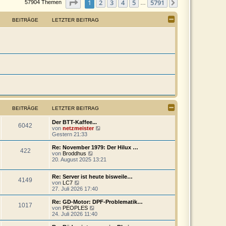
Seite
1
von
5791
2
3
4
5
5791
1
Nächste
57904 Themen
…
BEITRÄGE
LETZTER BEITRAG
BEITRÄGE
LETZTER BEITRAG
Der BTT-Kaffee...
6042
N
von
netzmeister
e
Gestern 21:33
u
e
Re: November 1979: Der Hilux …
422
s
N
von
Broddhus
t
e
20. August 2025 13:21
e
u
r
e
B
Re: Server ist heute bisweile…
s
4149
N
e
von
LC7
t
e
i
27. Juli 2026 17:40
e
u
t
r
e
r
B
Re: GD-Motor: DPF-Problematik…
1017
s
a
e
N
von
PEOPLES
t
g
i
e
24. Juli 2026 11:40
e
t
u
r
r
e