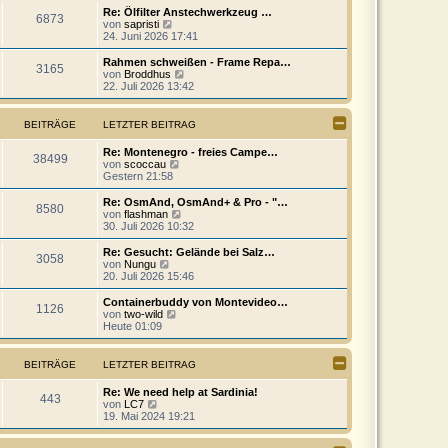
t
r
e
Re: Ölfilter Anstechwerkzeug …
r
6873
B
s
N
von
sapristi
a
e
t
e
24. Juni 2026 17:41
g
i
e
u
t
r
e
Rahmen schweißen - Frame Repa…
r
3165
B
s
N
von
Broddhus
a
e
t
e
22. Juli 2026 13:42
g
i
e
u
t
r
e
r
B
s
BEITRÄGE
LETZTER BEITRAG
a
e
t
g
i
e
Re: Montenegro - freies Campe…
t
r
38499
N
von
scoccau
r
B
e
Gestern 21:58
a
e
u
g
i
e
Re: OsmAnd, OsmAnd+ & Pro - "…
t
8580
s
N
von
flashman
r
t
e
30. Juli 2026 10:32
a
e
u
g
r
e
Re: Gesucht: Gelände bei Salz…
3058
B
s
N
von
Nungu
e
t
e
20. Juli 2026 15:46
i
e
u
t
r
e
Containerbuddy von Montevideo…
r
1126
B
s
N
von
two-wild
a
e
t
e
Heute 01:09
g
i
e
u
t
r
e
r
B
s
BEITRÄGE
LETZTER BEITRAG
a
e
t
g
i
e
Re: We need help at Sardinia!
t
r
443
N
von
LC7
r
B
e
19. Mai 2024 19:21
a
e
u
g
i
e
t