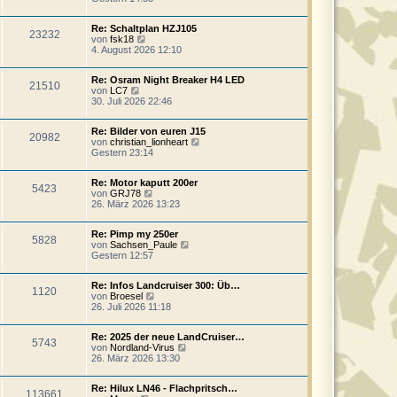
t
u
r
r
e
B
a
Re: Schaltplan HZJ105
s
e
g
23232
N
von
fsk18
t
i
e
4. August 2026 12:10
e
t
u
r
r
e
B
a
Re: Osram Night Breaker H4 LED
s
e
g
21510
N
von
LC7
t
i
e
30. Juli 2026 22:46
e
t
u
r
r
e
B
a
Re: Bilder von euren J15
s
e
g
20982
N
von
christian_lionheart
t
i
e
Gestern 23:14
e
t
u
r
r
e
B
a
Re: Motor kaputt 200er
s
e
g
5423
N
von
GRJ78
t
i
e
26. März 2026 13:23
e
t
u
r
r
e
B
a
Re: Pimp my 250er
s
e
g
5828
N
von
Sachsen_Paule
t
i
e
Gestern 12:57
e
t
u
r
r
e
B
a
Re: Infos Landcruiser 300: Üb…
s
e
g
1120
N
von
Broesel
t
i
e
26. Juli 2026 11:18
e
t
u
r
r
e
B
a
Re: 2025 der neue LandCruiser…
s
e
g
5743
N
von
Nordland-Virus
t
i
e
26. März 2026 13:30
e
t
u
r
r
e
B
a
Re: Hilux LN46 - Flachpritsch…
s
e
g
113661