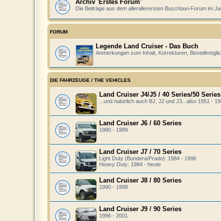
Archiv 'Erstes Forum'
Die Beiträge aus dem allerallerersten Buschtaxi-Forum im Ja
FORUM
Legende Land Cruiser - Das Buch
Anmerkungen zum Inhalt, Korrekturen, Bestellmöglic
DIE FAHRZEUGE / THE VEHICLES
Land Cruiser J4/J5 / 40 Series/50 Series
...und natürlich auch BJ, J2 und J3...also 1951 - 1
Land Cruiser J6 / 60 Series
1980 - 1989
Land Cruiser J7 / 70 Series
Light Duty (Bundera/Prado): 1984 - 1996
Heavy Duty: 1984 - heute
Land Cruiser J8 / 80 Series
1990 - 1998
Land Cruiser J9 / 90 Series
1996 - 2001