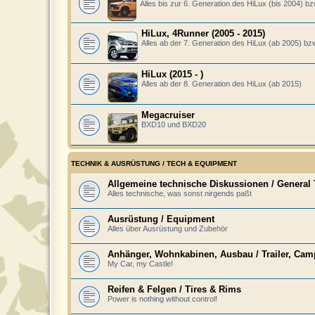
Alles bis zur 6. Generation des HiLux (bis 2004) b
HiLux, 4Runner (2005 - 2015)
Alles ab der 7. Generation des HiLux (ab 2005) bz
HiLux (2015 - )
Alles ab der 8. Generation des HiLux (ab 2015)
Megacruiser
BXD10 und BXD20
TECHNIK & AUSRÜSTUNG / TECH & EQUIPMENT
Allgemeine technische Diskussionen / General
Alles technische, was sonst nirgends paßt
Ausrüstung / Equipment
Alles über Ausrüstung und Zubehör
Anhänger, Wohnkabinen, Ausbau / Trailer, Campe
My Car, my Castle!
Reifen & Felgen / Tires & Rims
Power is nothing without control!