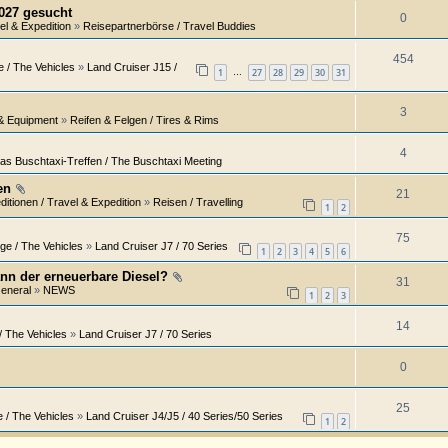
027 gesucht
0
el & Expedition
»
Reisepartnerbörse / Travel Buddies
454
 / The Vehicles
»
Land Cruiser J15 /
1
27
28
29
30
31
…
3
 & Equipment
»
Reifen & Felgen / Tires & Rims
4
as Buschtaxi-Treffen / The Buschtaxi Meeting
en
21
itionen / Travel & Expedition
»
Reisen / Travelling
1
2
75
ge / The Vehicles
»
Land Cruiser J7 / 70 Series
1
2
3
4
5
6
ann der erneuerbare Diesel?
31
General
»
NEWS
1
2
3
14
/ The Vehicles
»
Land Cruiser J7 / 70 Series
0
25
 / The Vehicles
»
Land Cruiser J4/J5 / 40 Series/50 Series
1
2