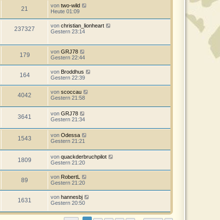
von
two-wild
21
Heute 01:09
von
christian_lionheart
237327
Gestern 23:14
von
GRJ78
179
Gestern 22:44
von
Broddhus
164
Gestern 22:39
von
scoccau
4042
Gestern 21:58
von
GRJ78
3641
Gestern 21:34
von
Odessa
1543
Gestern 21:21
von
quackderbruchpilot
1809
Gestern 21:20
von
RobertL
89
Gestern 21:20
von
hannesbj
1631
Gestern 20:50