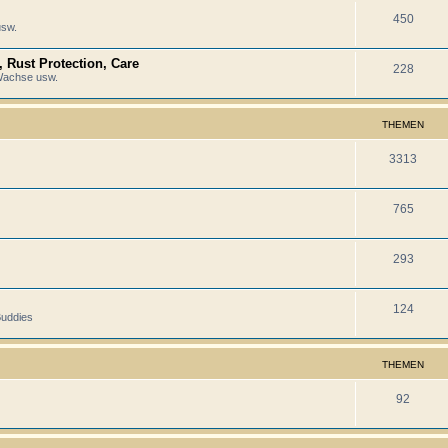
450
usw.
, Rust Protection, Care
228
 Wachse usw.
THEMEN
3313
765
293
124
Buddies
THEMEN
92