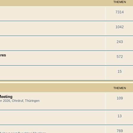
THEMEN
7314
1042
243
ures
572
15
THEMEN
Meeting
109
er 2026, Ohrdruf, Thüringen
13
769