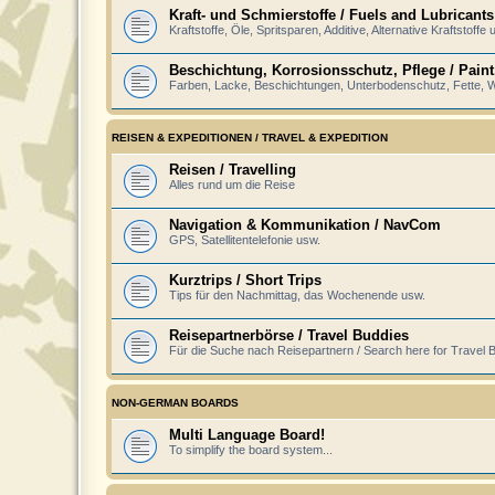
Kraft- und Schmierstoffe / Fuels and Lubricants
Kraftstoffe, Öle, Spritsparen, Additive, Alternative Kraftstoffe 
Beschichtung, Korrosionsschutz, Pflege / Paint
Farben, Lacke, Beschichtungen, Unterbodenschutz, Fette,
REISEN & EXPEDITIONEN / TRAVEL & EXPEDITION
Reisen / Travelling
Alles rund um die Reise
Navigation & Kommunikation / NavCom
GPS, Satellitentelefonie usw.
Kurztrips / Short Trips
Tips für den Nachmittag, das Wochenende usw.
Reisepartnerbörse / Travel Buddies
Für die Suche nach Reisepartnern / Search here for Travel 
NON-GERMAN BOARDS
Multi Language Board!
To simplify the board system...