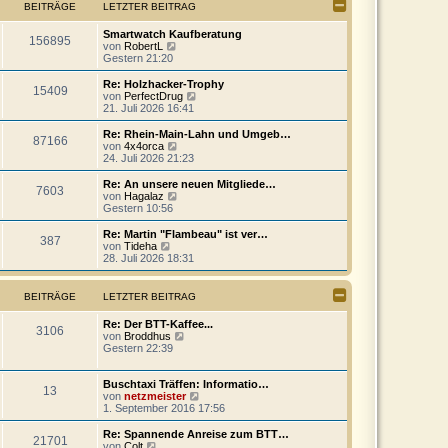
s
BEITRÄGE
LETZTER BEITRAG
r
t
a
e
g
Smartwatch Kaufberatung
r
156895
N
von
RobertL
B
e
Gestern 21:20
e
u
i
e
Re: Holzhacker-Trophy
t
15409
s
N
von
PerfectDrug
r
t
e
21. Juli 2026 16:41
a
e
u
g
r
e
Re: Rhein-Main-Lahn und Umgeb…
87166
B
s
N
von
4x4orca
e
t
e
24. Juli 2026 21:23
i
e
u
t
r
e
Re: An unsere neuen Mitgliede…
r
7603
B
s
N
von
Hagalaz
a
e
t
e
Gestern 10:56
g
i
e
u
t
r
e
Re: Martin "Flambeau" ist ver…
r
387
B
s
N
von
Tideha
a
e
t
e
28. Juli 2026 18:31
g
i
e
u
t
r
e
r
B
s
BEITRÄGE
LETZTER BEITRAG
a
e
t
g
i
e
Re: Der BTT-Kaffee...
t
r
3106
N
von
Broddhus
r
B
e
Gestern 22:39
a
e
u
g
i
e
t
s
Buschtaxi Träffen: Informatio…
r
13
t
N
von
netzmeister
a
e
e
1. September 2016 17:56
g
r
u
B
e
Re: Spannende Anreise zum BTT…
21701
e
s
N
von
Colt