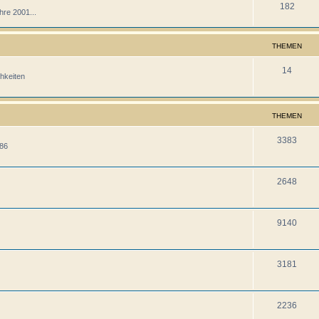
182
hre 2001...
THEMEN
14
hkeiten
THEMEN
3383
986
2648
9140
3181
2236