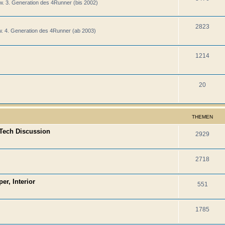
zw. 3. Generation des 4Runner (bis 2002)
2823
w. 4. Generation des 4Runner (ab 2003)
1214
20
THEMEN
 Tech Discussion
2929
2718
r, Interior
551
1785