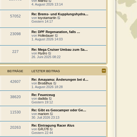
N
von
Marsu
t
i
e
4. August 2026 13:14
e
t
u
r
r
e
B
a
Re: Brems- und Kupplungshydra…
s
e
57052
g
N
von
toyotamartin
t
i
e
Gestern 14:17
e
t
u
r
r
e
B
a
Re: DPF Regenaration, falls …
s
e
23098
g
N
von
Holledauer
t
i
e
1. August 2026 14:03
e
t
u
r
r
e
B
a
Re: Mega Cruiser Umbau zum Sa…
s
e
227
g
N
von
Hydro
t
i
e
26. Juni 2025 08:22
e
t
u
r
r
e
B
a
s
e
g
BEITRÄGE
LETZTER BEITRAG
t
i
e
t
r
r
Re: Amayama: Änderungen bei d…
42607
B
N
a
von
Broddhus
e
e
g
1. August 2026 18:28
i
u
t
e
Re: Feuerzeug
38620
r
s
N
von
dadida
a
t
e
Gestern 19:12
g
e
u
r
e
Re: Gibt es Geocamper oder Ge…
11530
B
s
N
von
mariom
e
t
e
30. Juli 2026 23:13
i
e
u
t
r
e
Re: Eintragung Racer Alus
r
20263
B
s
N
von
GRJ78
a
e
t
e
Gestern 22:44
g
i
e
u