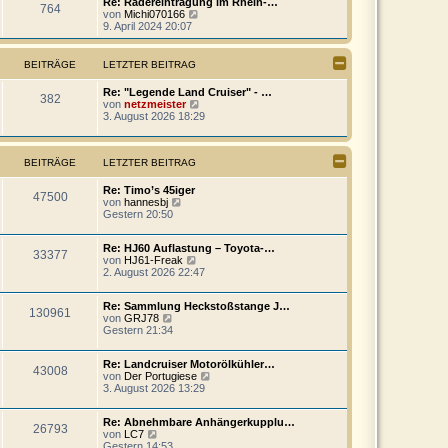
Re: Rädereintragung im Rhein-…
764
B
a
s
N
von
Michi070166
e
g
t
e
9. April 2024 20:07
i
e
u
t
r
e
r
B
s
BEITRÄGE
LETZTER BEITRAG
a
e
t
g
i
e
Re: "Legende Land Cruiser" - …
t
r
382
N
von
netzmeister
r
B
e
3. August 2026 18:29
a
e
u
g
i
e
t
s
r
BEITRÄGE
LETZTER BEITRAG
t
a
e
g
r
Re: Timo’s 45iger
47500
B
N
von
hannesbj
e
e
Gestern 20:50
i
u
t
e
r
Re: HJ60 Auflastung – Toyota-…
s
33377
N
a
von
HJ61-Freak
t
e
g
2. August 2026 22:47
e
u
r
e
B
Re: Sammlung Heckstoßstange J…
s
e
130961
N
von
GRJ78
t
i
e
Gestern 21:34
e
t
u
r
r
e
B
a
Re: Landcruiser Motorölkühler…
s
e
g
43008
N
von
Der Portugiese
t
i
e
3. August 2026 13:29
e
t
u
r
r
e
B
a
Re: Abnehmbare Anhängerkupplu…
s
e
g
26793
N
von
LC7
t
i
e
Gestern 14:53
e