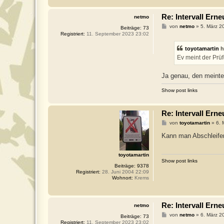
Re: Intervall Er
netmo
B
von
netmo
»
5. März 2
Beiträge:
73
e
Registriert:
11. September 2023 23:02
i
t
toyotamartin
h
r
a
Ev meint der Prü
g
Ja genau, den meinte
Show post links
Re: Intervall Er
B
von
toyotamartin
»
6. 
e
i
Kann man Abschleife
t
r
a
toyotamartin
g
Show post links
Beiträge:
9378
Registriert:
28. Juni 2004 22:09
Wohnort:
Krems
Re: Intervall Er
netmo
B
von
netmo
»
6. März 2
Beiträge:
73
e
Registriert:
11. September 2023 23:02