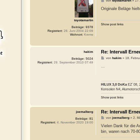
B
von
toyotamartin
»
17.
e
i
Originale Beläge hie
t
r
a
toyotamartin
g
Show post links
Beiträge:
9378
Registriert:
28. Juni 2004 22:09
Wohnort:
Krems
Re: Intervall Er
hakim
B
von
hakim
»
18. Febru
Beiträge:
5024
e
Registriert:
29. September 2010 07:49
i
...
t
r
a
g
HILUX 3,0 DoKa
EZ´08, 
Konsolen N4, Alumotorsc
Show post links
Re: Intervall Er
joemalberg
B
von
joemalberg
»
2. M
Beiträge:
81
e
Registriert:
4. November 2020 19:00
i
Vielen Dank für die A
t
bin, waren nach 70-8
r
a
g