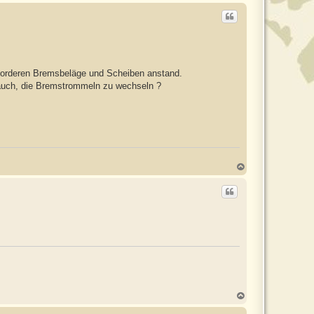
 vorderen Bremsbeläge und Scheiben anstand.
 auch, die Bremstrommeln zu wechseln ?
N
a
c
h
o
b
e
n
N
a