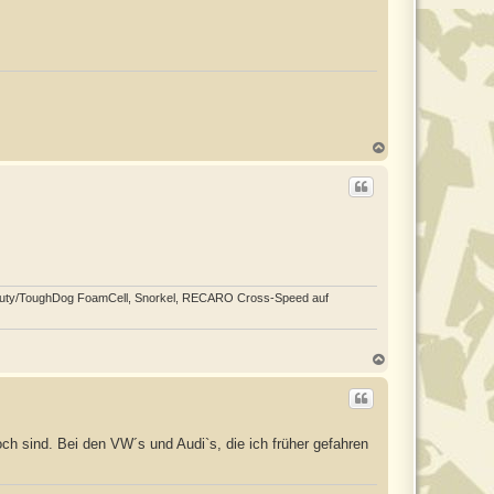
o
b
e
n
N
a
c
h
o
b
e
n
ty/ToughDog FoamCell, Snorkel, RECARO Cross-Speed auf
N
a
c
h
o
b
och sind. Bei den VW´s und Audi`s, die ich früher gefahren
e
n