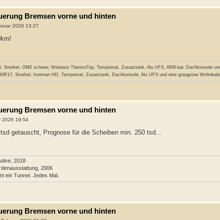
neuerung Bremsen vorne und hinten
bruar 2026 13:27
0km!
6, Snorkel, OME schwer, Webasto ThermoTop, Tempomat, Zusatztank, Alu UFS, ARB-bar, Dachkonsole und 
/80R17, Snorkel, Ironman HD, Tempomat, Zusatztank, Dachkonsole, Alu UFS und eine graugrüne Wohnkabi
neuerung Bremsen vorne und hinten
r 2026 19:54
tsd getauscht, Prognose für die Scheiben min. 250 tsd...
tive, 2018
ördenausstattung, 2006
t ein Tunnel. Jedes Mal.
neuerung Bremsen vorne und hinten