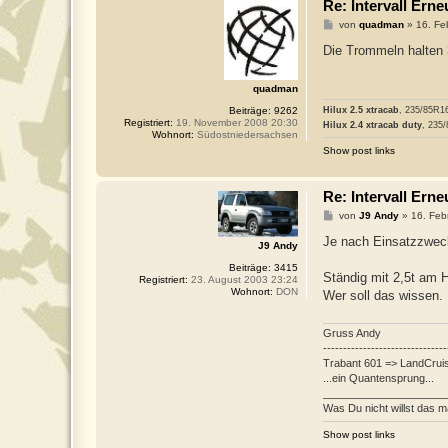
Re: Intervall Er
B
von
quadman
»
16. Fe
e
i
Die Trommeln halten
t
r
a
quadman
g
Beiträge:
9262
Hilux 2.5 xtracab
, 235/85R1
Registriert:
19. November 2008 20:30
Hilux 2.4 xtracab duty
, 235
Wohnort:
Südostniedersachsen
Show post links
Re: Intervall Er
B
von
J9 Andy
»
16. Feb
e
i
Je nach Einsatzzweck
J9 Andy
t
r
Beiträge:
3415
a
Ständig mit 2,5t am
Registriert:
23. August 2003 23:24
g
Wohnort:
DON
Wer soll das wissen.
Gruss Andy
-------------------------------
Trabant 601 => LandCrui
...ein Quantensprung...
____________________
Was Du nicht willst das m
Show post links