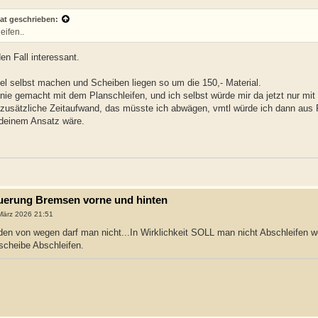
at geschrieben:
ifen..
en Fall interessant.
l selbst machen und Scheiben liegen so um die 150,- Material.
nie gemacht mit dem Planschleifen, und ich selbst würde mir da jetzt nur mit
usätzliche Zeitaufwand, das müsste ich abwägen, vmtl würde ich dann aus R
 deinem Ansatz wäre.
neuerung Bremsen vorne und hinten
März 2026 21:51
eden von wegen darf man nicht...In Wirklichkeit SOLL man nicht Abschleifen 
scheibe Abschleifen.