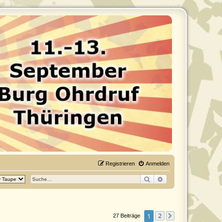
Registrieren
Anmelden
Suche
Erweiterte Suche
2
1
Nächste
27 Beiträge