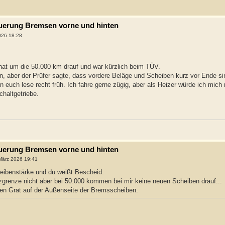
neuerung Bremsen vorne und hinten
026 18:28
hat um die 50.000 km drauf und war kürzlich beim TÜV.
, aber der Prüfer sagte, dass vordere Beläge und Scheiben kurz vor Ende si
 euch lese recht früh. Ich fahre gerne zügig, aber als Heizer würde ich mic
haltgetriebe.
neuerung Bremsen vorne und hinten
März 2026 19:41
ibenstärke und du weißt Bescheid.
nzgrenze nicht aber bei 50.000 kommen bei mir keine neuen Scheiben drauf...
den Grat auf der Außenseite der Bremsscheiben.