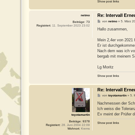
Show post links
Re: Intervall Er
netmo
B
von
netmo
»
5. März 2
Beiträge:
73
e
Registriert:
11. September 2023 23:02
i
Hallo zusammen,
t
r
a
Mein 2,4er von 2021 
g
Er ist durchgekommen
Nach dem was ich von
bergab mit meinem Sc
Lg Moritz
Show post links
Re: Intervall Er
B
von
toyotamartin
»
5. 
e
i
Nachmessen der Sche
t
Ich weiss die Tolera
r
a
Ev meint der Prüfer 
toyotamartin
g
Beiträge:
9378
Show post links
Registriert:
28. Juni 2004 22:09
Wohnort:
Krems