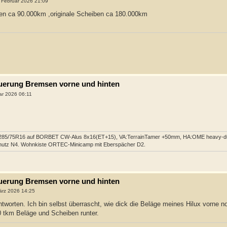
 Februar 2026 21:09
lten ca 90.000km ,originale Scheiben ca 180.000km
neuerung Bremsen vorne und hinten
ar 2026 06:11
285/75R16 auf BORBET CW-Alus 8x16(ET+15), VA:TerrainTamer +50mm, HA:OME heavy-du
hutz N4. Wohnkiste ORTEC-Minicamp mit Eberspächer D2.
neuerung Bremsen vorne und hinten
ärz 2026 14:25
ntworten. Ich bin selbst überrascht, wie dick die Beläge meines Hilux vorne n
0 tkm Beläge und Scheiben runter.