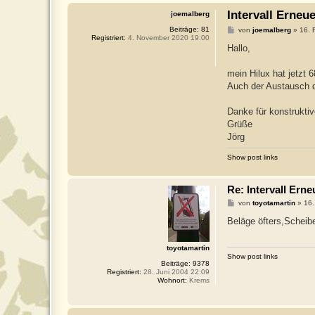
Intervall Erne
joemalberg
Beiträge:
81
B
von
joemalberg
»
16. 
Registriert:
4. November 2020 19:00
e
i
Hallo,
t
r
a
mein Hilux hat jetzt
g
Auch der Austausch d
Danke für konstruktiv
Grüße
Jörg
Show post links
Re: Intervall Er
B
von
toyotamartin
»
16.
e
i
Beläge öfters,Scheiben
t
r
a
toyotamartin
g
Show post links
Beiträge:
9378
Registriert:
28. Juni 2004 22:09
Wohnort:
Krems