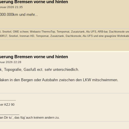
neuerung Bremsen vorne und hinten
bruar 2026 21:35
 300.000km und mehr...
6, Snorkel, OME schwer, Webasto ThermoTop, Tempomat, Zusatztank, Alu UFS, ARB-bar, Dachkonsole und 
/80R17, Snorkel, Ironman HD, Tempomat, Zusatztank, Dachkonsole, Alu UFS und eine graugrüne Wohnkabi
neuerung Bremsen vorne und hinten
ruar 2026 22:28
, Topografie, Gasfuß ect. sehr unterschiedlich.
 Haken in den Bergen oder Autobahn zwischen den LKW mitschwimmen.
--------------
ser KZJ 90
____________
an Dir tu´, das füg´auch keinem andern zu.