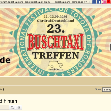
forum.buschtaxi.org
- Das Buschtaxi-Forum |
buschtaxi.org Homepage >>
|
 - )
Style:
d hinten
Suche
Erweiterte Suche