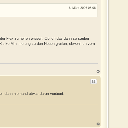
e
6. März 2026 08:08
n
 der Flex zu helfen wissen. Ob ich das dann so sauber
isiko Minimierung zu den Neuen greifen, obwohl ich vom
N
a
c
h
o
b
weil dann niemand etwas daran verdient.
e
n
N
a