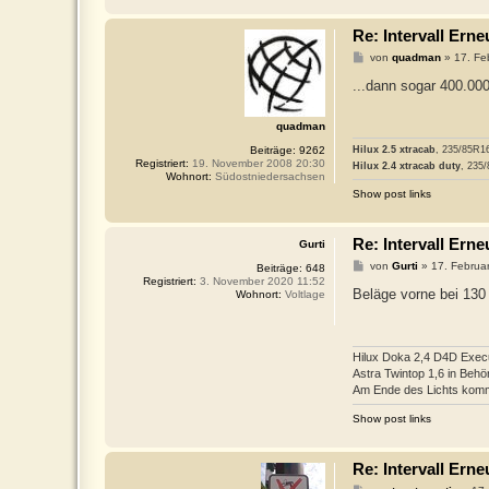
Re: Intervall Er
B
von
quadman
»
17. Fe
e
i
...dann sogar 400.00
t
r
a
quadman
g
Beiträge:
9262
Hilux 2.5 xtracab
, 235/85R1
Registriert:
19. November 2008 20:30
Hilux 2.4 xtracab duty
, 235
Wohnort:
Südostniedersachsen
Show post links
Re: Intervall Er
Gurti
B
von
Gurti
»
17. Februa
Beiträge:
648
e
Registriert:
3. November 2020 11:52
i
Beläge vorne bei 130 
Wohnort:
Voltlage
t
r
a
g
Hilux Doka 2,4 D4D Execu
Astra Twintop 1,6 in Beh
Am Ende des Lichts komm
Show post links
Re: Intervall Er