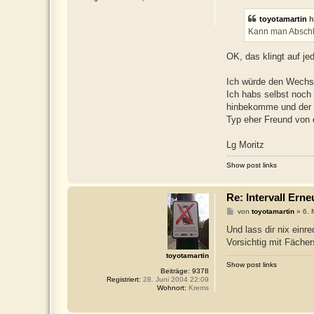
i
t
toyotamartin
h
r
a
Kann man Abschle
g
OK, das klingt auf jed
Ich würde den Wechse
Ich habs selbst noch 
hinbekomme und der z
Typ eher Freund von
Lg Moritz
Show post links
Re: Intervall Er
B
von
toyotamartin
»
6. 
e
i
Und lass dir nix einr
t
Vorsichtig mit Fächer
r
a
toyotamartin
g
Show post links
Beiträge:
9378
Registriert:
28. Juni 2004 22:09
Wohnort:
Krems